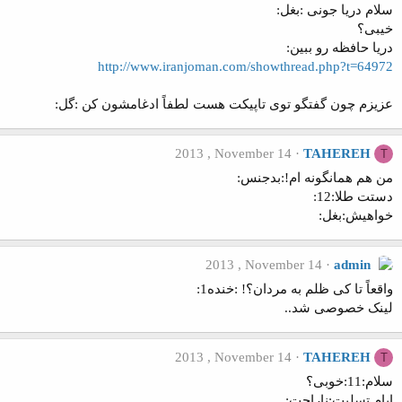
سلام دریا جونی :بغل:
خیبی؟
دریا حافظه رو ببین:
http://www.iranjoman.com/showthread.php?t=64972
عزیزم چون گفتگو توی تاپیکت هست لطفاً ادغامشون کن :گل:
2013 , November 14
TAHEREH
T
من هم همانگونه ام!:بدجنس:
دستت طلا:12:
خواهیش:بغل:
2013 , November 14
admin
واقعاً تا کی ظلم به مردان؟! :خنده1:
لینک خصوصی شد..
2013 , November 14
TAHEREH
T
سلام:11:خوبی؟
ایام تسلیت:ناراحت: