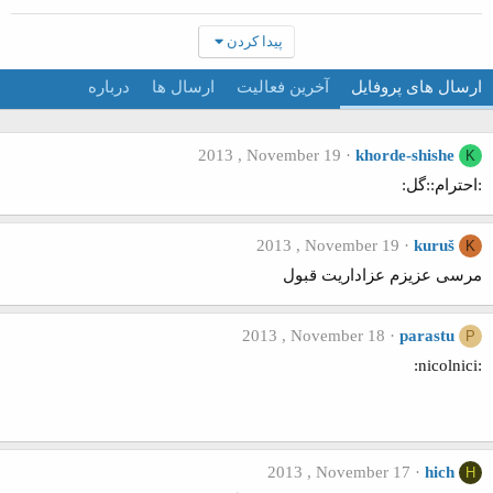
پیدا کردن
ارسال های پروفایل
آخرین فعالیت
ارسال ها
درباره
2013 , November 19
khorde-shishe
K
:احترام::گل:
2013 , November 19
kuruš
K
مرسی عزیزم عزاداریت قبول
2013 , November 18
parastu
P
:nicolnici:
2013 , November 17
hich
H