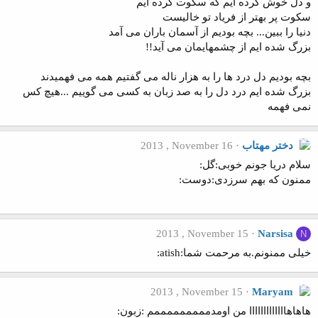
و دل خوش کرده ایم که سکوت کرده ایم
سکوت پر بهتر از فریاد تو خالیست
دنیا را ببین... بچه بودیم از آسمان باران می آمد
بزرگ شده ایم از چشمهایمان می آید!!
بچه بودیم دل درد ها را به هزار ناله می گفتیم همه می فهمیدند
بزرگ شده ایم درد دل را به صد زبان به کسی می گوییم ...هیچ کس
نمی فهمه
دختر مهتاب
2013 , November 16
سلام دریا جونم خوبی:گل:
ممنون که بهم سرزدی:دوست:
2013 , November 15
Narsisa
N
خیلی ممنونم.به مرحمت شما:atish:
2013 , November 15
Maryam
هاهاهااااااااااااا من اومدمممممممممم :زبون: