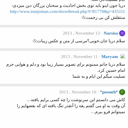
دریا جون اینو باید توی بخش احادیث و سخنان بزرگان دین میزدی:
http://www.iranjoman.com/showthread.php?t=81770&p=435111
منتقلش کن بی زحمت:5:
2013 , November 13
Narsisa
N
سلام دریا جان.خوبی؟مرسی از متن و عکس زیبات:5:
2013 , November 11
Maryam
سلام دریا جانم ممنونم برای تصویر بسیار زیبا بود و دلم و هوایی حرم
امام حسین کرد.
تسلیت میگم این ایام و به شما
2013 , November 10
*pooneh*
P
کاش می دانستم این سرنوشت را چه کسی برایم بافته…
آن وقت به او می گفتم یقه را آنقدر تنگ بافته ای که بغضهایم را
نمیتوانم فرو ببرم…