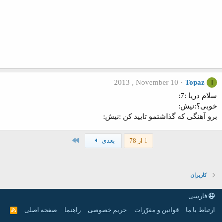
2013 , November 10
Topaz
T
سلام دریا :7:
خوبی؟:نیش:
برو آهنگی که گذاشتمو تایید کن :نیش:
آخر
1 از 78
بعدی
کاربران
فارسی
ارتباط با ما
قوانین و مقرّرات
حریم خصوصی
راهنما
صفحه اصلی
R
S