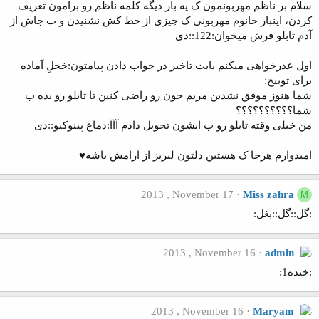
سلام بر ناظم مهربونمون ک یه بار دیگه کلمه ناظم رو برامون تعریف
کردن، اینبار خانوم مهربونی ک چیزی از خط کش نشنیدن و ب جاش از
آدم تابلو فرش میخوان:122::دی
اول عذرخواهی میکنم بابت تاخیر در جواب دادن پیامتون:خجلِ آماده
برای توبیخ:
شما هنوز موفق نشدین مریم جون رو راضی کنین تا تابلو رو بده ب
شما؟؟؟؟؟؟؟؟؟؟
من خیلی وقته تابلو رو ب ایشون تحویل دادم آآآ:دماغ پینوکیو::دی
امیدوارم هرجا ک هستین دلتون لبریز از آرامش باشه♥
2013 , November 17
Miss zahra
M
:گل::گل::بغل:
2013 , November 16
admin
:خنده1:
2013 , November 16
Maryam