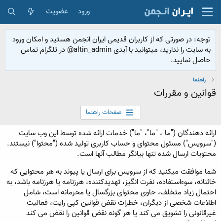
ورود
عضویت
توجه: در صورتی که از کاربران قدیمی ایران انجمن هستید و امکان ورود
به سایت را ندارید، میتوانید با آیدی altin_admin@ در تلگرام تماس
حاصل نمایید.
راهنما
قوانین و مقررات
صفحات راهنما
ارائه دهندگان ("ما"، "ما"، "ما") خدمات ارائه شده توسط این وب سایت
("سرویس") مسئول محتوای و حساب کاربری تولید شده ("محتوا") نیستند.
محتویات ارسال شده تنها بیانگر مطالب آنها است.
شما موافقت میکنید که از سرویس برای ارسال یا پیوند به هر محتوایی که
خائنانه، سوءاستفاده، نفرت انگیز، تهدیدکننده، هرزنامه یا هرزنامه باشد، به
احتمال زیاد متخلف، حاوی محتوای بزرگسال یا محرمانه است، شامل
اطلاعات شخصی از دیگران، خطرات نقض قوانین کپی رایت، فعالیت
غیرقانونی را تشویق می کند یا هر گونه نقض قوانین را نقض می کند