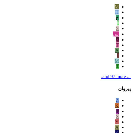
M
Н
خ
I
S
س
م
T
A
I
M
0
... and 97 more.
پیروان
Z
K
ر
S
Y
A
K