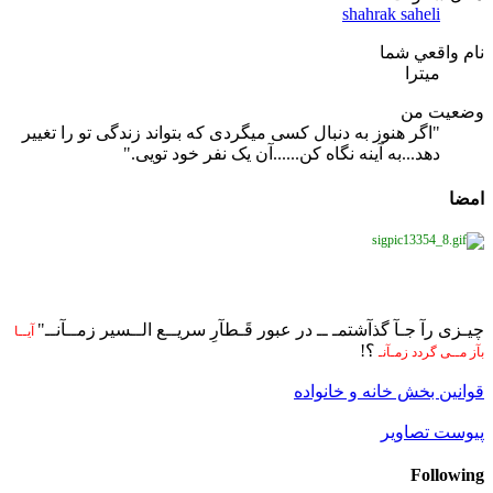
shahrak saheli
نام واقعي شما
میترا
وضعیت من
"اگر هنوز به دنبال کسی میگردی که بتواند زندگی تو را تغییر
دهد...به آینه نگاه کن......آن یک نفر خود تویی."
امضا
چیـزی رآ جـآ گذآشتمـ ــ در عبور قَـطآرِ سریــع الــسیر زمــآنــ"
آیــا
؟!
بآز مــی گردد زمـآنـ
قوانین بخش خانه و خانواده
پیوست تصاویر
Following