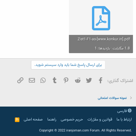
ع
Zist1-F1-as-[www.konkur.in].pdf
1.8 مگایابت · بازدیدها: 1
برای ارسال پاسخ شما باید وارد سیستم شوید.
فیسبوک
تویتر
Reddit
Pinterest
Tumblr
WhatsApp
ایمیل
لینک
اشتراک گذاری:
نمونه سوالات امتحانی
فارسی
ارتباط با ما
قوانین و مقرّرات
حریم خصوصی
راهنما
صفحه اصلی
R
S
S
.Copyright © 2022 iranjoman.com Forum. All Rights Reserved