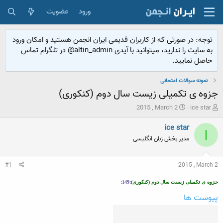
ورود
عضویت
توجه: در صورتی که از کاربران قدیمی ایران انجمن هستید و امکان ورود
به سایت را ندارید، میتوانید با آیدی altin_admin@ در تلگرام تماس
حاصل نمایید.
نمونه سوالات امتحانی
جزوه ی تکمیلی زیست سال دوم (کنکوری)
ش
ت
2015 , March 2
ice star
ر
ا
و
ر
ice star
I
ع
ی
مدیر بخش زبان انگلیسی
ک
خ
ن
ش
ن
ر
#1
2015 , March 2
د
و
ه
ع
جزوه ی تکمیلی زیست سال دوم (کنکوری)
:149:
م
پیوست ها
و
ض
و